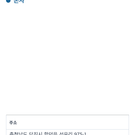
본사
주소
충청남도 당진시 합덕읍 석우리 975-1