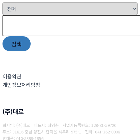
검색
이용약관
개인정보처리방침
(주)대로
회사명: (주)대로 대표자: 최영춘
사업자등록번호: 128-81-59720
주소: 31816 충남 당진시 합덕읍 석우리 975-1
전화: 041-362-8908
휴대폰:
010-5399-1956