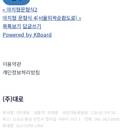
«
아치형문형식2
아치형 문형식 4(서울외곽순환도로)
»
목록보기
답글쓰기
Powered by KBoard
이용약관
개인정보처리방침
(주)대로
회사명: (주)대로 대표자: 최영춘
사업자등록번호: 128-81-59720
주소: 31816 충남 당진시 합덕읍 석우리 975-1
전화: 041-362-8908
휴대폰:
010-5399-1956
Copyright © 2025 (주)대로. All rights reserved.
Created by
Yescall.com