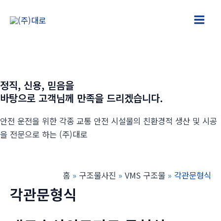
콘
텐
Main
츠
로
Men
건
너
정직, 신용, 믿음을
뛰
바탕으로 고객님께 만족을 드리겠습니다.
기
안전 운전을 위한 각종 교통 안전 시설물의 친환경적 생산 및 시공
을 전문으로 하는 (주)대로
홈
구조물사진
VMS 구조물
각관문형식
각관문형식