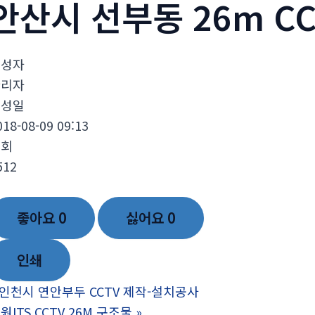
안산시 선부동 26m CC
작성자
관리자
작성일
018-08-09 09:13
조회
512
좋아요
0
싫어요
0
인쇄
인천시 연안부두 CCTV 제작-설치공사
원ITS CCTV 26M 구조물
»