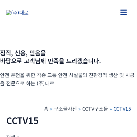
콘
텐
Main
츠
로
Men
건
너
정직, 신용, 믿음을
뛰
바탕으로 고객님께 만족을 드리겠습니다.
기
안전 운전을 위한 각종 교통 안전 시설물의 친환경적 생산 및 시공
을 전문으로 하는 (주)대로
홈
구조물사진
CCTV구조물
CCTV15
CCTV15