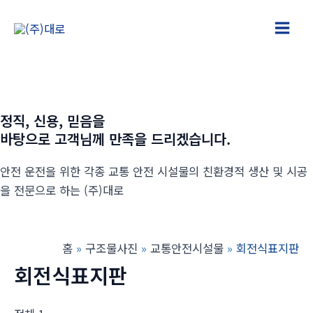
콘
텐
Main
츠
로
Men
건
너
정직, 신용, 믿음을
뛰
바탕으로 고객님께 만족을 드리겠습니다.
기
안전 운전을 위한 각종 교통 안전 시설물의 친환경적 생산 및 시공
을 전문으로 하는 (주)대로
홈
구조물사진
교통안전시설물
회전식표지판
회전식표지판